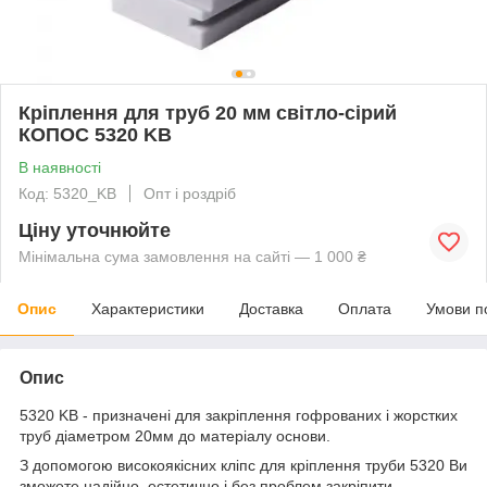
Кріплення для труб 20 мм світло-сірий
КОПОС 5320 KB
В наявності
Код: 5320_KB
Опт і роздріб
Ціну уточнюйте
Мінімальна сума замовлення на сайті — 1 000 ₴
Опис
Характеристики
Доставка
Оплата
Умови п
Опис
5320 KB - призначені для закріплення гофрованих і жорстких
труб діаметром 20мм до матеріалу основи.
З допомогою високоякісних кліпс для кріплення труби 5320 Ви
зможете надійно, естетично і без проблем закріпити