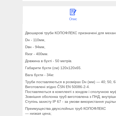
Опис
Двошарові труби КОПОФЛЕКС призначені для механічн
Dн - 110мм,
Dвн - 94мм,
Rизг - 400мм.
Довжина в бухті - 50 метрів.
Габарити бухти (см) 120х120х65.
Вага бухти - 34кг.
Труби поставляються в розмірах Dн (мм) — 40; 50, 63,
Виготовлені згідно ČSN EN 50086-2-4.
Поставляються в комплекті з зондом і сполучною му
Зовнішня оболонка труб виготовлена з ПНД, внутрішня
Ступінь захисту IP 67 - за умови використання ущіль
Преимущества двухслойных труб КОПОФЛЕКС
— низкая цена;