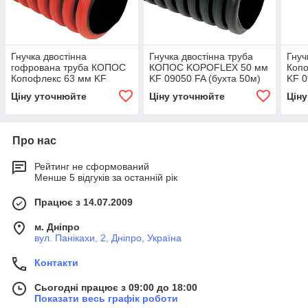
Гнучка двостінна
Гнучка двостінна труба
Гнуч
гофрована труба КОПОС
КОПОС KOPOFLEX 50 мм
Копо
Копофлекс 63 мм KF
KF 09050 FA (бухта 50м)
KF 0
09063 BA (бухта 50м)
Ціну уточнюйте
Ціну уточнюйте
Цін
Про нас
Рейтинг не сформований
Менше 5 відгуків за останній рік
Працює з 14.07.2009
м. Дніпро
вул. Панікахи, 2, Дніпро, Україна
Контакти
Сьогодні працює з 09:00 до 18:00
Показати весь графік роботи