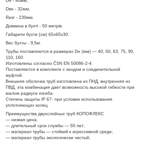
Dн - 40мм,
Dвн - 32мм,
Rизг - 230мм.
Довжина в бухті - 50 метрів.
Габарити бухти (см) 65х65х30.
Вес бухты - 9,5кг.
Трубы поставляются в размерах Dн (мм) — 40; 50, 63, 75, 90,
110, 160.
Изготовлены согласно ČSN EN 50086-2-4.
Поставляются в комплекте с зондом и соединительной
муфтой.
Внешняя оболочка труб изготовлена из ПНД, внутренняя из
ПВД, эта комбинация дает возможность высокой гибкости при
малом радиусе изгиба.
Степень защиты IP 67- при условии использования
уплотняющих колец.
Преимущества двухслойных труб КОПОФЛЕКС
— низкая цена;
— длительный срок службы — 50 лет;
— материал трубы — стойкий к агрессивной среде;
— материал трубы экологически чистый;