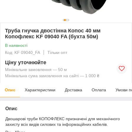
Труба гнучка двостінна Копос 40 мм
Копофлекс KF 09040 FA (бухта 50м)
В наявності
Код: KF 09040_FA
Тільки опт
Ціну уточнюйте
Мінімальне замовлення — 50 м
Мінімальна сума замовлення на сайті — 1 000 ₴
Опис
Характеристики
Доставка
Оплата
Умови п
Опис
Двошарові труби КОПОФЛЕКС призначені для механічного
захисту всіх видів силових та інформаційних кабелів.