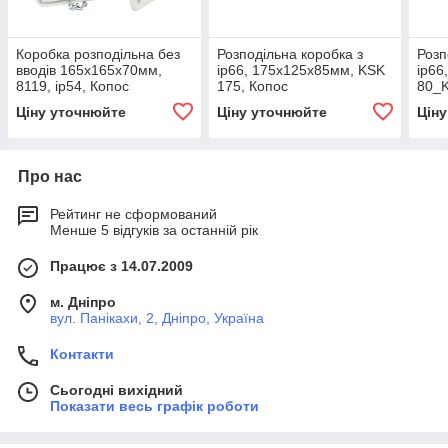
Коробка розподільна без
Розподільна коробка з
Розп
вводів 165х165х70мм,
ip66, 175х125х85мм, KSK
ip66
8119, ip54, Копос
175, Копос
80_K
Ціну уточнюйте
Ціну уточнюйте
Цін
Про нас
Рейтинг не сформований
Менше 5 відгуків за останній рік
Працює з 14.07.2009
м. Дніпро
вул. Панікахи, 2, Дніпро, Україна
Контакти
Сьогодні вихідний
Показати весь графік роботи