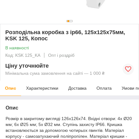
Розподільна коробка з ip66, 125х125х75мм,
KSK 125, Копос
В наявності
Код: KSK 125_KA
Опт і роздріб
Ціну уточнюйте
Мінімальна сума замовлення на сайті — 1 000 ₴
Опис
Характеристики
Доставка
Оплата
Умови п
Опис
Розмір в закритому вигляді 126х126х74. Вхідні отвори: 4x Ø20
мм; 6x Ø25 мм; 5x Ø32 мм. Ступінь захисту IP66. Кришка
встановлюється за допомогою чотирьох гвинтів. Матеріал
корпусу - самозатухаючий поліпропілен. Матеріал кришки -