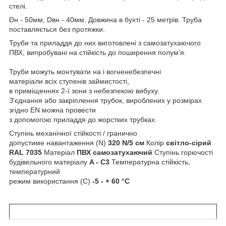
стелі.
Dн - 50мм, Dвн - 40мм. Довжина в бухті - 25 метрів. Труба
поставляється без протяжки.
Труби та приладдя до них виготовлені з самозатухаючого
ПВХ, випробувані на стійкість до поширення полум'я.
Труби можуть монтувати на і вогненебезпечні
матеріали всіх ступенів займистості,
в приміщеннях 2-ї зони з небезпекою вибуху.
З'єднання або закріплення трубок, вироблених у розмірах
згідно EN можна провести
з допомогою приладдя до жорстких трубках.
Ступінь механічної стійкості / гранично
допустиме навантаження (N)
320 N/5 см
Колір
світло-сірий
RAL 7035
Матеріал
ПВХ самозатухаючий
Ступінь горючості
будівельного матеріалу
A - C3
Температурна стійкість,
температурний
режим використання (С)
-5 - + 60 °C