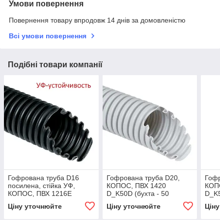
Умови повернення
Повернення товару впродовж 14 днів за домовленістю
Всі умови повернення
Подібні товари компанії
Гофрована труба D16
Гофрована труба D20,
Гофр
посилена, стійка УФ,
КОПОС, ПВХ 1420
КОП
КОПОС, ПВХ 1216E
D_K50D (бухта - 50
D_K5
D_F50D (бухта - 50
метрів)
метр
Ціну уточнюйте
Ціну уточнюйте
Цін
метрів)