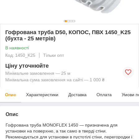
Гофрована труба D50, КОПОС, ПВХ 1450_K25
(бухта - 25 метрів)
В наявності
Код: 1450_K25
Тільки опт
Ціну уточнюйте
Мінімальне замовлення — 25 м
Мінімальна сума замовлення на сайті — 1 000 ₴
Опис
Характеристики
Доставка
Оплата
Умови п
Опис
Гофрована труба MONOFLEX 1450 — призначена для
установки на поверхню, а так само в тверді стіни.
Рекомендується для установки в пустотілі стіни, перегородки і