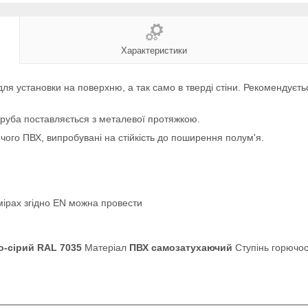
Характеристики
тановки на поверхню, а так само в тверді стіни. Рекомендується д
 Труба поставляється з металевої протяжкою.
чого ПВХ, випробувані на стійкість до поширення полум'я.
мірах згідно EN можна провести
о-сірий RAL 7035
Матеріал
ПВХ самозатухаючий
Ступінь горючос