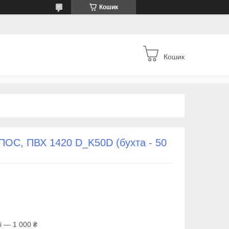
Кошик
Кошик
ПОС, ПВХ 1420 D_K50D (бухта - 50
і — 1 000 ₴