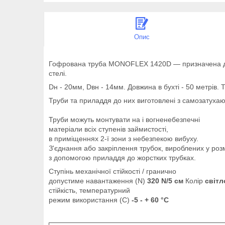
Опис
Гофрована труба MONOFLEX 1420D — призначена для ус
стелі.
Dн - 20мм, Dвн - 14мм. Довжина в бухті - 50 метрів.
Труби та приладдя до них виготовлені з самозатухаю
Труби можуть монтувати на і вогненебезпечні
матеріали всіх ступенів займистості,
в приміщеннях 2-ї зони з небезпекою вибуху.
З'єднання або закріплення трубок, вироблених у роз
з допомогою приладдя до жорстких трубках.
Ступінь механічної стійкості / гранично
допустиме навантаження (N)
320 N/5 см
Колір
світл
стійкість, температурний
режим використання (С)
-5 - + 60 °C