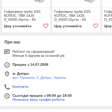
Гофрована труба D20,
Гофрована труба D25,
Гофр
КОПОС, ПВХ 1420
КОПОС, ПВХ 1425
КОП
D_K50D (бухта - 50
D_K50D (бухта - 50
D_K5
метрів)
метрів)
метр
Ціну уточнюйте
Ціну уточнюйте
Цін
Про нас
Рейтинг не сформований
Менше 5 відгуків за останній рік
Працює з 14.07.2009
м. Дніпро
вул. Панікахи, 2, Дніпро, Україна
Контакти
Сьогодні працює з 09:00 до 18:00
Показати весь графік роботи