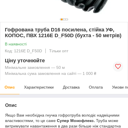
Гофрована труба D16 посилена, стійка УФ,
КОПОС, ПВХ 1216E D_F50D (бухта - 50 метрів)
В наявності
Код: 1216E D_F50D
Тільки опт
Ціну уточнюйте
Мінімальне замовлення — 50 м
Мінімальна сума замовлення на сайті — 1 000 ₴
Опис
Характеристики
Доставка
Оплата
Умови п
Опис
Якщо Вам необхідна гнучка гофротруба володіє надміцними
властивостями, то це саме
Супер Монофлекс.
Труба може
витримувати навантаження в два рази більше ніж стандартна