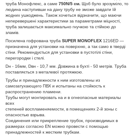
труба Монофлекс, а саме
750N/5 см.
Щоб було зрозуміло, то
людина наступивши на дану трубу не зможе завдати їй
жодних ушкоджень. Також хочеться відзначити, що маючи
неперевершені характеристики за параметрами міцності,
труба залишається максимально гнучкою та стійкою до
зламів.
Посилена гофрована труба
SUPER MONOFLEX
1216ED —
призначена для установки на поверхню, а так само в тверді
стіни. Рекомендується для установки в пустотілі стіни,
перегородки і стелі.
Dн - 16мм, Dвн - 10,7 мм. Довжина в бухті - 50 метрів. Труба
поставляється з металевої протяжкою.
Трубы и принадлежности к ним изготовлены из
самозатухающего ПВХ и испытаны на стойкость к
распространению пламени.
Трубы могут монтировать на и в огнеопасные материалы
всех
степеней воспламеняемости, в помещениях 2-й зоны с
опасностью взрыва.
Соединения или прикрепление трубок, производимых в
размерах согласно EN можно провести с помощью
принадлежностей к жестким трубкам.