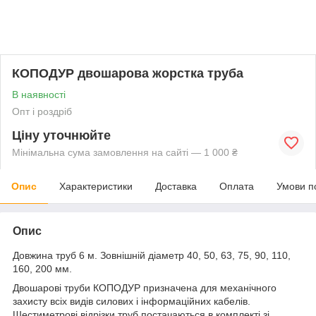
КОПОДУР двошарова жорстка труба
В наявності
Опт і роздріб
Ціну уточнюйте
Мінімальна сума замовлення на сайті — 1 000 ₴
Опис
Характеристики
Доставка
Оплата
Умови п
Опис
Довжина труб 6 м. Зовнішній діаметр 40, 50, 63, 75, 90, 110,
160, 200 мм.
Двошарові труби КОПОДУР призначена для механічного
захисту всіх видів силових і інформаційних кабелів.
Шестиметрові відрізки труб постачаються в комплекті зі