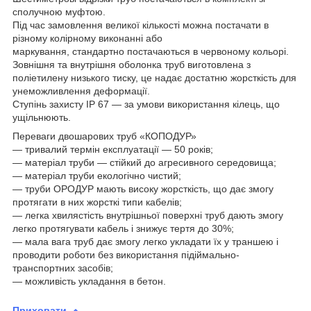
сполучною муфтою.
Під час замовлення великої кількості можна постачати в
різному колірному виконанні або
маркування, стандартно постачаються в червоному кольорі.
Зовнішня та внутрішня оболонка труб виготовлена з
поліетилену низького тиску, це надає достатню жорсткість для
унеможливлення деформації.
Ступінь захисту IP 67 — за умови використання кілець, що
ущільнюють.
Переваги двошарових труб «КОПОДУР»
— тривалий термін експлуатації — 50 років;
— матеріал труби — стійкий до агресивного середовища;
— матеріал труби екологічно чистий;
— труби OPОДУР мають високу жорсткість, що дає змогу
протягати в них жорсткі типи кабелів;
— легка хвилястість внутрішньої поверхні труб дають змогу
легко протягувати кабель і знижує тертя до 30%;
— мала вага труб дає змогу легко укладати їх у траншею і
проводити роботи без використання підіймально-
транспортних засобів;
— можливість укладання в бетон.
Приховати