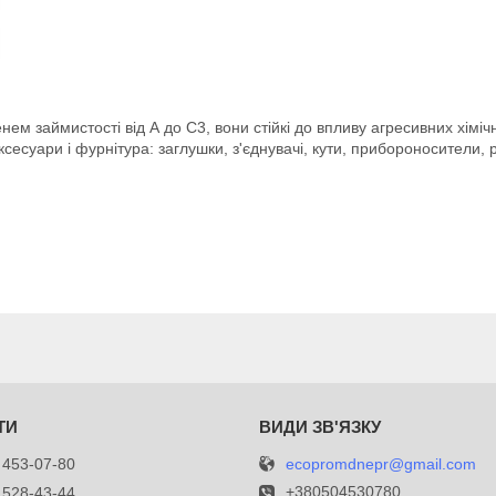
ем займистості від А до С3, вони стійкі до впливу агресивних хіміч
ксесуари і фурнітура: заглушки, з'єднувачі, кути, прибороносители, 
ecopromdnepr@gmail.com
 453-07-80
+380504530780
 528-43-44