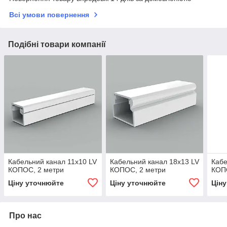
Всі умови повернення
Подібні товари компанії
Кабельний канал 11х10 LV
Кабельний канал 18х13 LV
Кабе
КОПОС, 2 метри
КОПОС, 2 метри
КОП
Ціну уточнюйте
Ціну уточнюйте
Цін
Про нас