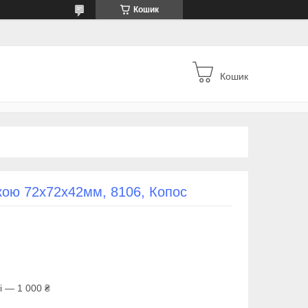
Кошик
Кошик
кою 72х72х42мм, 8106, Копос
і — 1 000 ₴