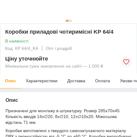
Коробки приладові чотиримісні KP 64/4
В наявності
Код: KP 64/4_KA
Опт і роздріб
Ціну уточнюйте
Мінімальна сума замовлення на сайті — 1 000 ₴
Опис
Характеристики
Доставка
Оплата
Умови п
Опис
Призначені для монтажу в штукатурку. Розмір 285х70х45.
Кількість вводів 14х∅20, 8х∅10, 12х∅10х20. Міжосьова
відстань 71 мм.
Коробки виготовлені з твердого самозатухаючого матеріалу
ПВХ з термостійкістю від -5 °C до +60 °C. Коробки випробувані