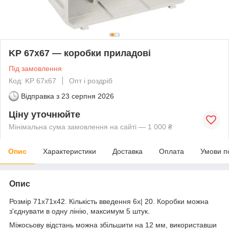
KP 67х67 — коробки приладові
Під замовлення
Код: KP 67х67
Опт і роздріб
Відправка з
23 серпня 2026
Ціну уточнюйте
Мінімальна сума замовлення на сайті — 1 000 ₴
Опис
Характеристики
Доставка
Оплата
Умови п
Опис
Розмір 71х71х42. Кількість введення 6х| 20. Коробки можна
з'єднувати в одну лінію, максимум 5 штук.
Міжосьову відстань можна збільшити на 12 мм, використавши