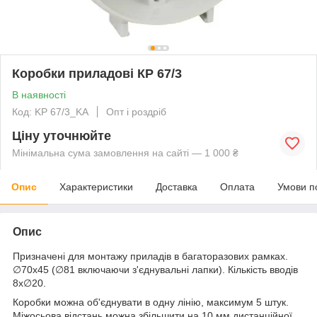
Коробки приладові КР 67/3
В наявності
Код: KP 67/3_KA
Опт і роздріб
Ціну уточнюйте
Мінімальна сума замовлення на сайті — 1 000 ₴
Опис
Характеристики
Доставка
Оплата
Умови п
Опис
Призначені для монтажу приладів в багаторазових рамках.
∅70х45 (∅81 включаючи з'єднувальні лапки). Кількість вводів
8х∅20.
Коробки можна об'єднувати в одну лінію, максимум 5 штук.
Міжосьова відстань можна збільшити на 10 мм дистанційної